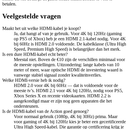
betalen.
Veelgestelde vragen
Maakt het uit welke HDMI-kabel je koopt?
Ja, dat hangt af van je gebruik. Voor 4K bij 120Hz (gaming
op PS5 of Xbox) heb je een HDMI 2.1-kabel nodig. Voor 4K
bij 60Hz is HDMI 2.0 voldoende. De kabelklasse (Ultra High
Speed, Premium High Speed) is belangrijker dan het merk.
Is een dure HDMI-kabel echt beter?
Meestal niet. Boven de €10 zijn de verschillen minimaal voor
de meeste opstellingen. Uitzondering: lange kabels van 10
meter of meer, waar optische HDMI de investering waard is
vanwege stabiel signaal zonder kwaliteitsverlies.
Welke HDMI-versie heb ik nodig?
HDMI 2.0 voor 4K bij 60Hz — dat is voldoende voor de
meeste tv’s. HDMI 2.1 voor 4K bij 120Hz, nodig voor PS5,
Xbox Series X en recente videokaarten. HDMI 2.2 is
aangekondigd maar er zijn nog geen apparaten die het
ondersteunen.
Is de HDMI-kabel van de Action goed genoeg?
Voor normaal gebruik (1080p, 4K bij 30Hz) prima. Maar
voor gaming of 4K bij 120Hz kies je beter een gecertificeerde
Ultra High Speed-kabel. Die garantie op certificering krijg je